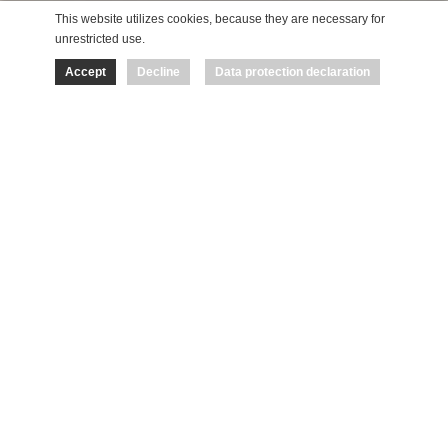
This website utilizes cookies, because they are necessary for
unrestricted use.
Accept
Decline
Data protection declaration
Plöckenhaus
chiuso
Per informazioni del Villaggio degli Alpinisti MAUTHEN
clicca
dein.oeav-obergailtal.at